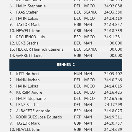
6.
HALM Stephanie
DEU
IVECO
24:02.088
7.
FAAS Steffen
DEU
SCANIA
24:03.380
8.
HAHN Lukas
DEU
IVECO
24:14.319
9.
TAYLOR Mark
GBR
MAN
24:14.857
10.
NEWELL John
GBR
MAN
24:18.759
11.
RECUENCO Luis
ESP
IVECO
24:21.381
12.
LENZ Sascha
DEU
MAN
00.000
13.
HECKER Heinrich Clemens
DEU
SCANIA
00.000
14.
GARRETT Luke
GBR
MAN
00.000
RENNEN 2
1.
KISS Norbert
HUN
MAN
24:05.402
2.
HAHN Jochen
DEU
IVECO
24:10.369
3.
HAHN Lukas
DEU
IVECO
24:14.015
4.
KURSIM Andre
DEU
IVECO
24:16.423
5.
HALM Stephanie
DEU
IVECO
24:16.936
6.
LENZ Sascha
DEU
MAN
24:17.299
7.
ALBACETE Antonio
ESP
MAN
24:18.023
8.
RODRIGUES José Eduardo
PRT
MAN
24:19.311
9.
TAYLOR Mark
GBR
MAN
24:20.757
10.
NEWELL John
GBR
MAN
24:24.689