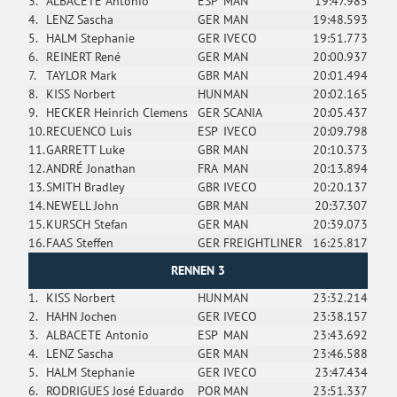
3.
ALBACETE Antonio
ESP
MAN
19:47.985
4.
LENZ Sascha
GER
MAN
19:48.593
5.
HALM Stephanie
GER
IVECO
19:51.773
6.
REINERT René
GER
MAN
20:00.937
7.
TAYLOR Mark
GBR
MAN
20:01.494
8.
KISS Norbert
HUN
MAN
20:02.165
9.
HECKER Heinrich Clemens
GER
SCANIA
20:05.437
10.
RECUENCO Luis
ESP
IVECO
20:09.798
11.
GARRETT Luke
GBR
MAN
20:10.373
12.
ANDRÉ Jonathan
FRA
MAN
20:13.894
13.
SMITH Bradley
GBR
IVECO
20:20.137
14.
NEWELL John
GBR
MAN
20:37.307
15.
KURSCH Stefan
GER
MAN
20:39.073
16.
FAAS Steffen
GER
FREIGHTLINER
16:25.817
RENNEN 3
1.
KISS Norbert
HUN
MAN
23:32.214
2.
HAHN Jochen
GER
IVECO
23:38.157
3.
ALBACETE Antonio
ESP
MAN
23:43.692
4.
LENZ Sascha
GER
MAN
23:46.588
5.
HALM Stephanie
GER
IVECO
23:47.434
6.
RODRIGUES José Eduardo
POR
MAN
23:51.337