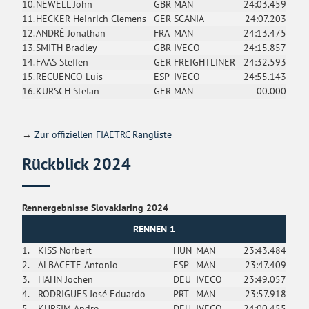
10.
NEWELL John
GBR
MAN
24:03.459
11.
HECKER Heinrich Clemens
GER
SCANIA
24:07.203
12.
ANDRÉ Jonathan
FRA
MAN
24:13.475
13.
SMITH Bradley
GBR
IVECO
24:15.857
14.
FAAS Steffen
GER
FREIGHTLINER
24:32.593
15.
RECUENCO Luis
ESP
IVECO
24:55.143
16.
KURSCH Stefan
GER
MAN
00.000
→
Zur offiziellen FIAETRC Rangliste
Rückblick 2024
Rennergebnisse Slovakiaring 2024
RENNEN 1
1.
KISS Norbert
HUN
MAN
23:43.484
2.
ALBACETE Antonio
ESP
MAN
23:47.409
3.
HAHN Jochen
DEU
IVECO
23:49.057
4.
RODRIGUES José Eduardo
PRT
MAN
23:57.918
5.
KURSIM Andre
DEU
IVECO
24:00.455