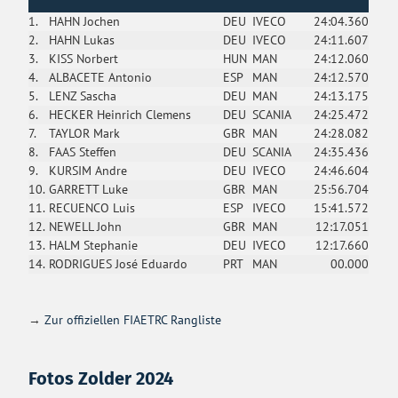
1.
HAHN Jochen
DEU
IVECO
24:04.360
2.
HAHN Lukas
DEU
IVECO
24:11.607
3.
KISS Norbert
HUN
MAN
24:12.060
4.
ALBACETE Antonio
ESP
MAN
24:12.570
5.
LENZ Sascha
DEU
MAN
24:13.175
6.
HECKER Heinrich Clemens
DEU
SCANIA
24:25.472
7.
TAYLOR Mark
GBR
MAN
24:28.082
8.
FAAS Steffen
DEU
SCANIA
24:35.436
9.
KURSIM Andre
DEU
IVECO
24:46.604
10.
GARRETT Luke
GBR
MAN
25:56.704
11.
RECUENCO Luis
ESP
IVECO
15:41.572
12.
NEWELL John
GBR
MAN
12:17.051
13.
HALM Stephanie
DEU
IVECO
12:17.660
14.
RODRIGUES José Eduardo
PRT
MAN
00.000
→
Zur offiziellen FIAETRC Rangliste
Fotos Zolder 2024