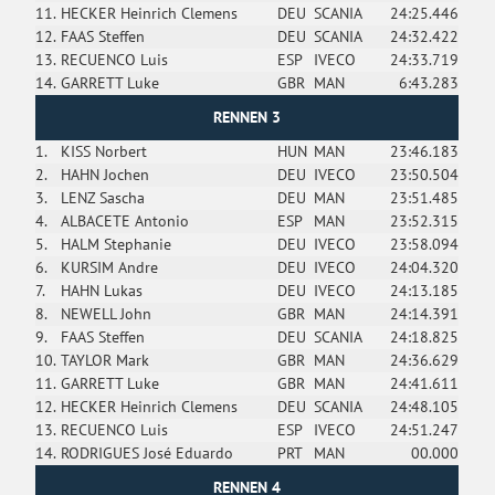
11.
HECKER Heinrich Clemens
DEU
SCANIA
24:25.446
12.
FAAS Steffen
DEU
SCANIA
24:32.422
13.
RECUENCO Luis
ESP
IVECO
24:33.719
14.
GARRETT Luke
GBR
MAN
6:43.283
RENNEN 3
1.
KISS Norbert
HUN
MAN
23:46.183
2.
HAHN Jochen
DEU
IVECO
23:50.504
3.
LENZ Sascha
DEU
MAN
23:51.485
4.
ALBACETE Antonio
ESP
MAN
23:52.315
5.
HALM Stephanie
DEU
IVECO
23:58.094
6.
KURSIM Andre
DEU
IVECO
24:04.320
7.
HAHN Lukas
DEU
IVECO
24:13.185
8.
NEWELL John
GBR
MAN
24:14.391
9.
FAAS Steffen
DEU
SCANIA
24:18.825
10.
TAYLOR Mark
GBR
MAN
24:36.629
11.
GARRETT Luke
GBR
MAN
24:41.611
12.
HECKER Heinrich Clemens
DEU
SCANIA
24:48.105
13.
RECUENCO Luis
ESP
IVECO
24:51.247
14.
RODRIGUES José Eduardo
PRT
MAN
00.000
RENNEN 4