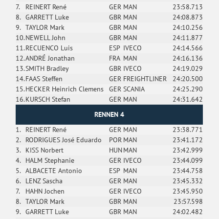
7.
REINERT René
GER
MAN
23:58.713
8.
GARRETT Luke
GBR
MAN
24:08.873
9.
TAYLOR Mark
GBR
MAN
24:10.256
10.
NEWELL John
GBR
MAN
24:11.877
11.
RECUENCO Luis
ESP
IVECO
24:14.566
12.
ANDRÉ Jonathan
FRA
MAN
24:16.136
13.
SMITH Bradley
GBR
IVECO
24:19.029
14.
FAAS Steffen
GER
FREIGHTLINER
24:20.500
15.
HECKER Heinrich Clemens
GER
SCANIA
24:25.290
16.
KURSCH Stefan
GER
MAN
24:31.642
RENNEN 4
1.
REINERT René
GER
MAN
23:38.771
2.
RODRIGUES José Eduardo
POR
MAN
23:41.172
3.
KISS Norbert
HUN
MAN
23:42.999
4.
HALM Stephanie
GER
IVECO
23:44.099
5.
ALBACETE Antonio
ESP
MAN
23:44.758
6.
LENZ Sascha
GER
MAN
23:45.332
7.
HAHN Jochen
GER
IVECO
23:45.950
8.
TAYLOR Mark
GBR
MAN
23:57.598
9.
GARRETT Luke
GBR
MAN
24:02.482