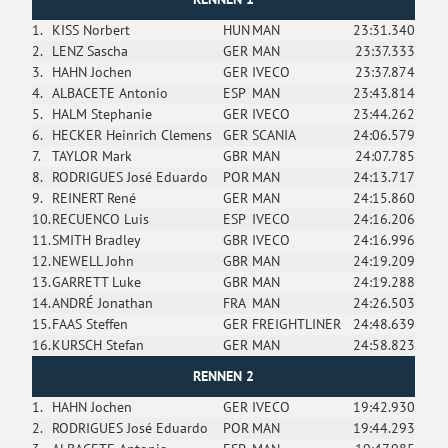
1.
KISS Norbert
HUN
MAN
23:31.340
2.
LENZ Sascha
GER
MAN
23:37.333
3.
HAHN Jochen
GER
IVECO
23:37.874
4.
ALBACETE Antonio
ESP
MAN
23:43.814
5.
HALM Stephanie
GER
IVECO
23:44.262
6.
HECKER Heinrich Clemens
GER
SCANIA
24:06.579
7.
TAYLOR Mark
GBR
MAN
24:07.785
8.
RODRIGUES José Eduardo
POR
MAN
24:13.717
9.
REINERT René
GER
MAN
24:15.860
10.
RECUENCO Luis
ESP
IVECO
24:16.206
11.
SMITH Bradley
GBR
IVECO
24:16.996
12.
NEWELL John
GBR
MAN
24:19.209
13.
GARRETT Luke
GBR
MAN
24:19.288
14.
ANDRÉ Jonathan
FRA
MAN
24:26.503
15.
FAAS Steffen
GER
FREIGHTLINER
24:48.639
16.
KURSCH Stefan
GER
MAN
24:58.823
RENNEN 2
1.
HAHN Jochen
GER
IVECO
19:42.930
2.
RODRIGUES José Eduardo
POR
MAN
19:44.293