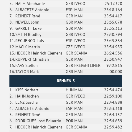
5.
HALM Stephanie
GER
IVECO
25:17.320
6.
ALBACETE Antonio
ESP
MAN
25:18.164
7.
REINERT René
GER
MAN
25:34.417
8.
NEWELL John
GBR
MAN
25:35.078
9.
GARRETT Luke
GBR
MAN
25:35.313
10.
SMITH Bradley
GBR
IVECO
25:40.794
11.
RECUENCO Luis
ESP
IVECO
25:45.834
12.
MACIK Martin
CZE
IVECO
25:54.953
13.
HECKER Heinrich Clemens
GER
SCANIA
26:24.536
14.
RUPPERT Christian
GER
MAN
25:30.947
15.
FAAS Steffen
GER
FREIGHTLINER
9:42.815
16.
TAYLOR Mark
GBR
MAN
00.000
RENNEN 3
1.
KISS Norbert
HUN
MAN
22:34.474
2.
HAHN Jochen
GER
IVECO
22:39.100
3.
LENZ Sascha
GER
MAN
22:44.888
4.
ALBACETE Antonio
ESP
MAN
22:53.318
5.
REINERT René
GER
MAN
22:54.157
6.
RODRIGUES José Eduardo
POR
MAN
22:54.659
7.
HECKER Heinrich Clemens
GER
SCANIA
22:59.482