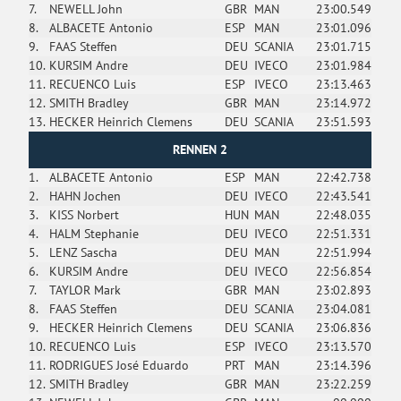
7.
NEWELL John
GBR
MAN
23:00.549
8.
ALBACETE Antonio
ESP
MAN
23:01.096
9.
FAAS Steffen
DEU
SCANIA
23:01.715
10.
KURSIM Andre
DEU
IVECO
23:01.984
11.
RECUENCO Luis
ESP
IVECO
23:13.463
12.
SMITH Bradley
GBR
MAN
23:14.972
13.
HECKER Heinrich Clemens
DEU
SCANIA
23:51.593
RENNEN 2
1.
ALBACETE Antonio
ESP
MAN
22:42.738
2.
HAHN Jochen
DEU
IVECO
22:43.541
3.
KISS Norbert
HUN
MAN
22:48.035
4.
HALM Stephanie
DEU
IVECO
22:51.331
5.
LENZ Sascha
DEU
MAN
22:51.994
6.
KURSIM Andre
DEU
IVECO
22:56.854
7.
TAYLOR Mark
GBR
MAN
23:02.893
8.
FAAS Steffen
DEU
SCANIA
23:04.081
9.
HECKER Heinrich Clemens
DEU
SCANIA
23:06.836
10.
RECUENCO Luis
ESP
IVECO
23:13.570
11.
RODRIGUES José Eduardo
PRT
MAN
23:14.396
12.
SMITH Bradley
GBR
MAN
23:22.259