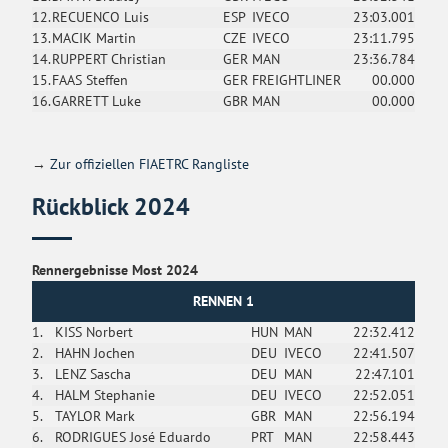
12.
RECUENCO Luis
ESP
IVECO
23:03.001
13.
MACIK Martin
CZE
IVECO
23:11.795
14.
RUPPERT Christian
GER
MAN
23:36.784
15.
FAAS Steffen
GER
FREIGHTLINER
00.000
16.
GARRETT Luke
GBR
MAN
00.000
→
Zur offiziellen FIAETRC Rangliste
Rückblick 2024
Rennergebnisse Most 2024
RENNEN 1
1.
KISS Norbert
HUN
MAN
22:32.412
2.
HAHN Jochen
DEU
IVECO
22:41.507
3.
LENZ Sascha
DEU
MAN
22:47.101
4.
HALM Stephanie
DEU
IVECO
22:52.051
5.
TAYLOR Mark
GBR
MAN
22:56.194
6.
RODRIGUES José Eduardo
PRT
MAN
22:58.443