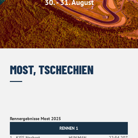
30. - 31. August
MOST, TSCHECHIEN
Rennergebnisse Most 2025
RENNEN 1
1.
KISS Norbert
HUN
MAN
22:34.207