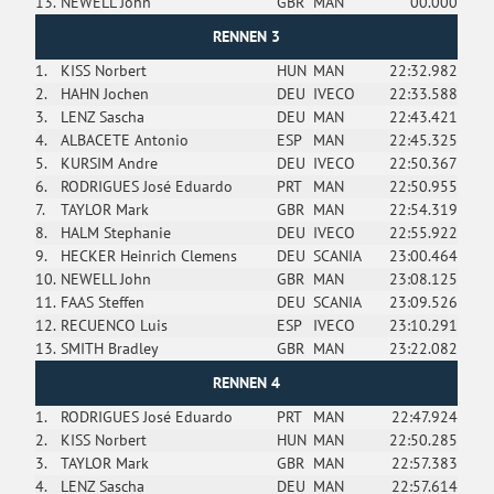
13.
NEWELL John
GBR
MAN
00.000
RENNEN 3
1.
KISS Norbert
HUN
MAN
22:32.982
2.
HAHN Jochen
DEU
IVECO
22:33.588
3.
LENZ Sascha
DEU
MAN
22:43.421
4.
ALBACETE Antonio
ESP
MAN
22:45.325
5.
KURSIM Andre
DEU
IVECO
22:50.367
6.
RODRIGUES José Eduardo
PRT
MAN
22:50.955
7.
TAYLOR Mark
GBR
MAN
22:54.319
8.
HALM Stephanie
DEU
IVECO
22:55.922
9.
HECKER Heinrich Clemens
DEU
SCANIA
23:00.464
10.
NEWELL John
GBR
MAN
23:08.125
11.
FAAS Steffen
DEU
SCANIA
23:09.526
12.
RECUENCO Luis
ESP
IVECO
23:10.291
13.
SMITH Bradley
GBR
MAN
23:22.082
RENNEN 4
1.
RODRIGUES José Eduardo
PRT
MAN
22:47.924
2.
KISS Norbert
HUN
MAN
22:50.285
3.
TAYLOR Mark
GBR
MAN
22:57.383
4.
LENZ Sascha
DEU
MAN
22:57.614