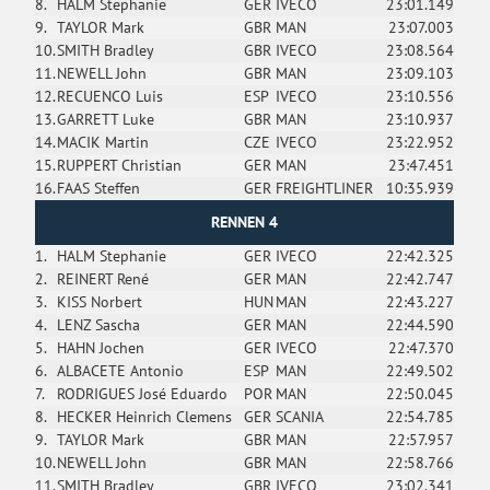
8.
HALM Stephanie
GER
IVECO
23:01.149
9.
TAYLOR Mark
GBR
MAN
23:07.003
10.
SMITH Bradley
GBR
IVECO
23:08.564
11.
NEWELL John
GBR
MAN
23:09.103
12.
RECUENCO Luis
ESP
IVECO
23:10.556
13.
GARRETT Luke
GBR
MAN
23:10.937
14.
MACIK Martin
CZE
IVECO
23:22.952
15.
RUPPERT Christian
GER
MAN
23:47.451
16.
FAAS Steffen
GER
FREIGHTLINER
10:35.939
RENNEN 4
1.
HALM Stephanie
GER
IVECO
22:42.325
2.
REINERT René
GER
MAN
22:42.747
3.
KISS Norbert
HUN
MAN
22:43.227
4.
LENZ Sascha
GER
MAN
22:44.590
5.
HAHN Jochen
GER
IVECO
22:47.370
6.
ALBACETE Antonio
ESP
MAN
22:49.502
7.
RODRIGUES José Eduardo
POR
MAN
22:50.045
8.
HECKER Heinrich Clemens
GER
SCANIA
22:54.785
9.
TAYLOR Mark
GBR
MAN
22:57.957
10.
NEWELL John
GBR
MAN
22:58.766
11.
SMITH Bradley
GBR
IVECO
23:02.341