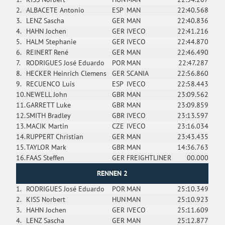
2.
ALBACETE Antonio
ESP
MAN
22:40.568
3.
LENZ Sascha
GER
MAN
22:40.836
4.
HAHN Jochen
GER
IVECO
22:41.216
5.
HALM Stephanie
GER
IVECO
22:44.870
6.
REINERT René
GER
MAN
22:46.490
7.
RODRIGUES José Eduardo
POR
MAN
22:47.287
8.
HECKER Heinrich Clemens
GER
SCANIA
22:56.860
9.
RECUENCO Luis
ESP
IVECO
22:58.443
10.
NEWELL John
GBR
MAN
23:09.562
11.
GARRETT Luke
GBR
MAN
23:09.859
12.
SMITH Bradley
GBR
IVECO
23:13.597
13.
MACIK Martin
CZE
IVECO
23:16.034
14.
RUPPERT Christian
GER
MAN
23:43.435
15.
TAYLOR Mark
GBR
MAN
14:36.763
16.
FAAS Steffen
GER
FREIGHTLINER
00.000
RENNEN 2
1.
RODRIGUES José Eduardo
POR
MAN
25:10.349
2.
KISS Norbert
HUN
MAN
25:10.923
3.
HAHN Jochen
GER
IVECO
25:11.609
4.
LENZ Sascha
GER
MAN
25:12.877