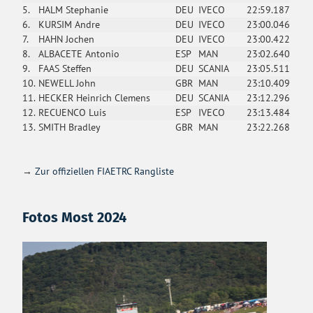
5.
HALM Stephanie
DEU
IVECO
22:59.187
6.
KURSIM Andre
DEU
IVECO
23:00.046
7.
HAHN Jochen
DEU
IVECO
23:00.422
8.
ALBACETE Antonio
ESP
MAN
23:02.640
9.
FAAS Steffen
DEU
SCANIA
23:05.511
10.
NEWELL John
GBR
MAN
23:10.409
11.
HECKER Heinrich Clemens
DEU
SCANIA
23:12.296
12.
RECUENCO Luis
ESP
IVECO
23:13.484
13.
SMITH Bradley
GBR
MAN
23:22.268
→
Zur offiziellen FIAETRC Rangliste
Fotos Most 2024