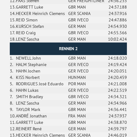
12.
FAAS Steffen
GER
FREIGHTLINER
24:36.233
13.
GARRETT Luke
GBR
MAN
24:37.188
14.
HECKER Heinrich Clemens
GER
SCANIA
24:37.916
15.
REID Simon
GBR
IVECO
24:47.886
16.
KURSCH Stefan
GER
MAN
24:54.930
17.
REID Craig
GBR
IVECO
24:55.566
18.
LENZ Sascha
GER
MAN
10:02.424
RENNEN 2
1.
NEWELL John
GBR
MAN
24:18.020
2.
HALM Stephanie
GER
IVECO
24:19.424
3.
HAHN Jochen
GER
IVECO
24:20.051
4.
KISS Norbert
HUN
MAN
24:20.459
5.
RODRIGUES José Eduardo
POR
MAN
24:21.008
6.
HAHN Lukas
GER
IVECO
24:22.519
7.
SMITH Bradley
GBR
IVECO
24:34.321
8.
LENZ Sascha
GER
MAN
24:34.966
9.
TAYLOR Mark
GBR
MAN
24:36.441
10.
ANDRÉ Jonathan
FRA
MAN
24:37.937
11.
GARRETT Luke
GBR
MAN
24:38.870
12.
REINERT René
GER
MAN
24:39.797
13.
HECKER Heinrich Clemens
GER
SCANIA
24:46.019