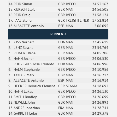
14.
REID Simon
GBR
IVECO
24:53.167
15.
KURSCH Stefan
GER
MAN
24:56.505
16.
REID Craig
GBR
IVECO
21:58.124
17.
FAAS Steffen
GER
FREIGHTLINER
17:52.814
18.
ALBACETE Antonio
ESP
MAN
2:06.095
RENNEN 3
1.
KISS Norbert
HUN
MAN
23:45.619
2.
LENZ Sascha
GER
MAN
23:54.764
3.
REINERT René
GER
MAN
24:05.206
4.
HAHN Jochen
GER
IVECO
24:06.530
5.
RODRIGUES José Eduardo
POR
MAN
24:06.996
6.
HALM Stephanie
GER
IVECO
24:10.956
7.
TAYLOR Mark
GBR
MAN
24:16.217
8.
ALBACETE Antonio
ESP
MAN
24:16.914
9.
HECKER Heinrich Clemens
GER
SCANIA
24:18.692
10.
HAHN Lukas
GER
IVECO
24:26.130
11.
SMITH Bradley
GBR
IVECO
24:26.699
12.
NEWELL John
GBR
MAN
24:26.893
13.
ANDRÉ Jonathan
FRA
MAN
24:28.741
14.
GARRETT Luke
GBR
MAN
24:29.378