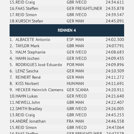
15.
REID Craig
GBR
IVECO
24:34.611
16.
FAAS Steffen
GER
FREIGHTLINER
24:35.878
17.
REID Simon
GBR
IVECO
24:39.547
18.
KURSCH Stefan
GER
MAN
24:45.091
RENNEN 4
1.
ALBACETE Antonio
ESP
MAN
24:02.300
2.
TAYLOR Mark
GBR
MAN
24:07.791
3.
HALM Stephanie
GER
IVECO
24:08.683
4.
HAHN Jochen
GER
IVECO
24:09.435
5.
RODRIGUES José Eduardo
POR
MAN
24:09.896
6.
LENZ Sascha
GER
MAN
24:10.309
7.
REINERT René
GER
MAN
24:11.272
8.
KISS Norbert
HUN
MAN
24:11.691
9.
HECKER Heinrich Clemens
GER
SCANIA
24:20.911
10.
HAHN Lukas
GER
IVECO
24:21.640
11.
NEWELL John
GBR
MAN
24:22.407
12.
SMITH Bradley
GBR
IVECO
24:26.005
13.
REID Craig
GBR
IVECO
24:43.253
14.
ANDRÉ Jonathan
FRA
MAN
24:46.558
15.
REID Simon
GBR
IVECO
24:47.064
16.
FAAS Steffen
GER
FREIGHTLINER
24:47.578