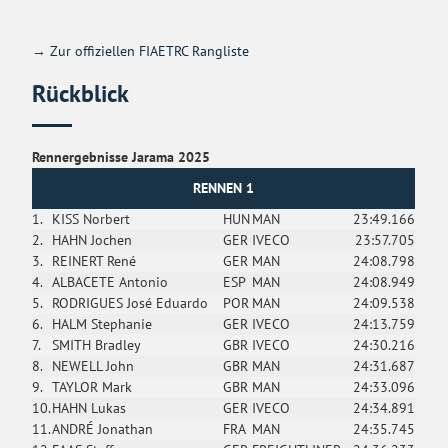
→
Zur offiziellen FIAETRC Rangliste
Rückblick
Rennergebnisse Jarama 2025
RENNEN 1
1.
KISS Norbert
HUN
MAN
23:49.166
2.
HAHN Jochen
GER
IVECO
23:57.705
3.
REINERT René
GER
MAN
24:08.798
4.
ALBACETE Antonio
ESP
MAN
24:08.949
5.
RODRIGUES José Eduardo
POR
MAN
24:09.538
6.
HALM Stephanie
GER
IVECO
24:13.759
7.
SMITH Bradley
GBR
IVECO
24:30.216
8.
NEWELL John
GBR
MAN
24:31.687
9.
TAYLOR Mark
GBR
MAN
24:33.096
10.
HAHN Lukas
GER
IVECO
24:34.891
11.
ANDRÉ Jonathan
FRA
MAN
24:35.745