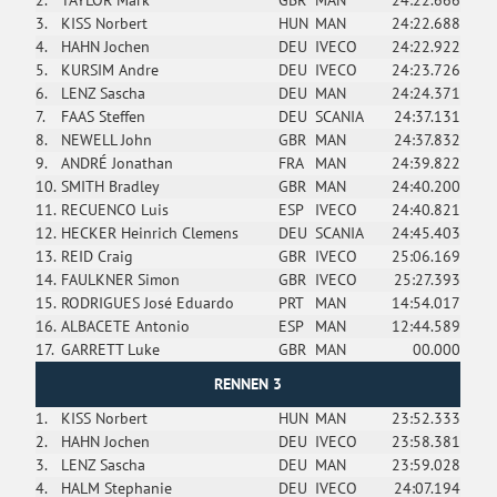
2.
TAYLOR Mark
GBR
MAN
24:22.666
3.
KISS Norbert
HUN
MAN
24:22.688
4.
HAHN Jochen
DEU
IVECO
24:22.922
5.
KURSIM Andre
DEU
IVECO
24:23.726
6.
LENZ Sascha
DEU
MAN
24:24.371
7.
FAAS Steffen
DEU
SCANIA
24:37.131
8.
NEWELL John
GBR
MAN
24:37.832
9.
ANDRÉ Jonathan
FRA
MAN
24:39.822
10.
SMITH Bradley
GBR
MAN
24:40.200
11.
RECUENCO Luis
ESP
IVECO
24:40.821
12.
HECKER Heinrich Clemens
DEU
SCANIA
24:45.403
13.
REID Craig
GBR
IVECO
25:06.169
14.
FAULKNER Simon
GBR
IVECO
25:27.393
15.
RODRIGUES José Eduardo
PRT
MAN
14:54.017
16.
ALBACETE Antonio
ESP
MAN
12:44.589
17.
GARRETT Luke
GBR
MAN
00.000
RENNEN 3
1.
KISS Norbert
HUN
MAN
23:52.333
2.
HAHN Jochen
DEU
IVECO
23:58.381
3.
LENZ Sascha
DEU
MAN
23:59.028
4.
HALM Stephanie
DEU
IVECO
24:07.194