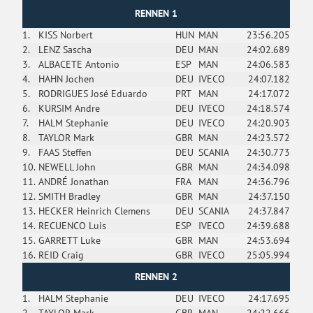
RENNEN 1
1.
KISS Norbert
HUN
MAN
23:56.205
2.
LENZ Sascha
DEU
MAN
24:02.689
3.
ALBACETE Antonio
ESP
MAN
24:06.583
4.
HAHN Jochen
DEU
IVECO
24:07.182
5.
RODRIGUES José Eduardo
PRT
MAN
24:17.072
6.
KURSIM Andre
DEU
IVECO
24:18.574
7.
HALM Stephanie
DEU
IVECO
24:20.903
8.
TAYLOR Mark
GBR
MAN
24:23.572
9.
FAAS Steffen
DEU
SCANIA
24:30.773
10.
NEWELL John
GBR
MAN
24:34.098
11.
ANDRÉ Jonathan
FRA
MAN
24:36.796
12.
SMITH Bradley
GBR
MAN
24:37.150
13.
HECKER Heinrich Clemens
DEU
SCANIA
24:37.847
14.
RECUENCO Luis
ESP
IVECO
24:39.688
15.
GARRETT Luke
GBR
MAN
24:53.694
16.
REID Craig
GBR
IVECO
25:05.994
RENNEN 2
1.
HALM Stephanie
DEU
IVECO
24:17.695