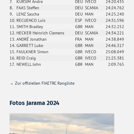
7.
KURSIM Andre
DEU
IVECO
24:20.435
8.
FAAS Steffen
DEU
SCANIA
24:24.762
9.
LENZ Sascha
DEU
MAN
24:25.240
10.
RECUENCO Luis
ESP
IVECO
24:31.596
11.
SMITH Bradley
GBR
MAN
24:32.252
12.
HECKER Heinrich Clemens
DEU
SCANIA
24:34.221
13.
ANDRÉ Jonathan
FRA
MAN
24:38.849
14.
GARRETT Luke
GBR
MAN
24:46.317
15.
FAULKNER Simon
GBR
IVECO
25:08.049
16.
REID Craig
GBR
IVECO
21:25.381
17.
NEWELL John
GBR
MAN
2:09.765
→
Zur offiziellen FIAETRC Rangliste
Fotos Jarama 2024