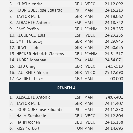
5.
KURSIM Andre
DEU
IVECO
24:12.692
6.
RODRIGUES José Eduardo
PRT
MAN
24:15.219
7.
TAYLOR Mark
GBR
MAN
24:18.062
8.
ALBACETE Antonio
ESP
MAN
24:18.742
9.
FAAS Steffen
DEU
SCANIA
24:28.283
10.
RECUENCO Luis
ESP
IVECO
24:29.255
11.
SMITH Bradley
GBR
MAN
24:29.943
12.
NEWELL John
GBR
MAN
24:30.655
13.
HECKER Heinrich Clemens
DEU
SCANIA
24:31.517
14.
ANDRÉ Jonathan
FRA
MAN
24:34.071
15.
REID Craig
GBR
IVECO
24:57.519
16.
FAULKNER Simon
GBR
IVECO
25:12.690
17.
GARRETT Luke
GBR
MAN
00.000
RENNEN 4
1.
ALBACETE Antonio
ESP
MAN
24:07.401
2.
TAYLOR Mark
GBR
MAN
24:11.407
3.
RODRIGUES José Eduardo
PRT
MAN
24:11.850
4.
HALM Stephanie
DEU
IVECO
24:12.804
5.
HAHN Jochen
DEU
IVECO
24:13.158
6.
KISS Norbert
HUN
MAN
24:14.693